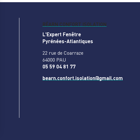
BÉARN CONFORT ISOLATION
L'Expert Fenêtre
Pyrénées-Atlantiques
22 rue de Coarraze
64000 PAU
05 59 04 81 77
bearn.confort.isolation@gmail.com