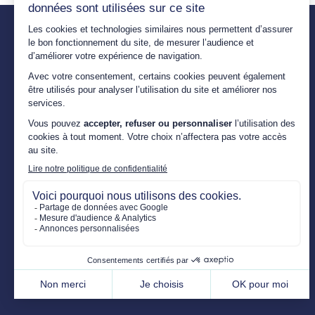
L’Expert Fenêtre est un réseau d’artisans
indépendants, conseillers et poseurs de fenêtres,
portes, volets, portails, pergolas, vérandas,
stores… présents dans toute la France.
Avec plus de 25 ans d’expérience, nous
sélectionnons les meilleurs produits afin de vous
proposer la solution la plus adaptée à votre projet
de rénovation. Le tout, en assurant la qualité de
pose, pour que vous puissiez profiter pleinement
de votre maison.