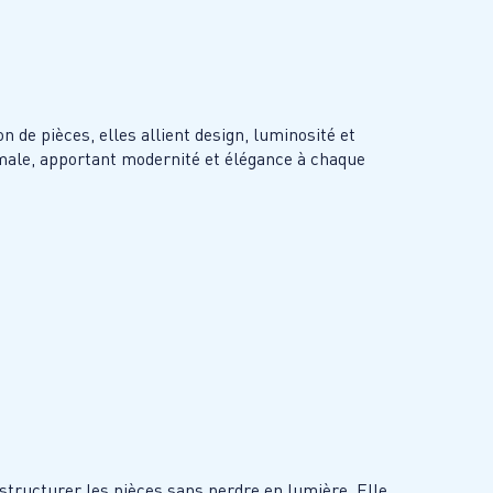
n de pièces, elles allient design, luminosité et
imale, apportant modernité et élégance à chaque
structurer les pièces sans perdre en lumière. Elle