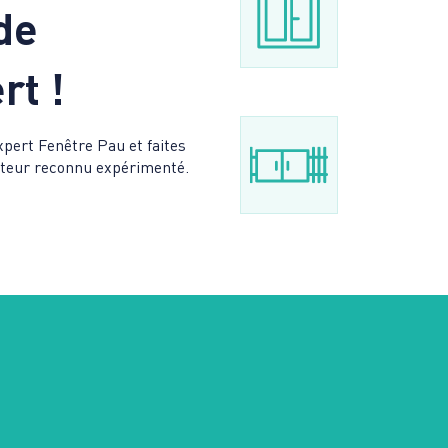
de
rt !
xpert Fenêtre Pau et faites
lateur reconnu expérimenté.