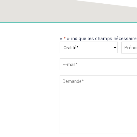
«
» indique les champs nécessaire
*
Nom
*
Préfixe
Préno
Email
*
Message
*