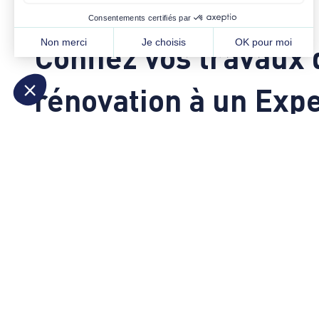
DEMANDER VOTRE DEVIS
Confiez vos travaux 
rénovation à un Expe
Donnez vie à vos idées avec Béarn Confort Isolation – L’
et faites installer vos nouvelles ouvertures par un artis
expérimenté.
Devis gratuit